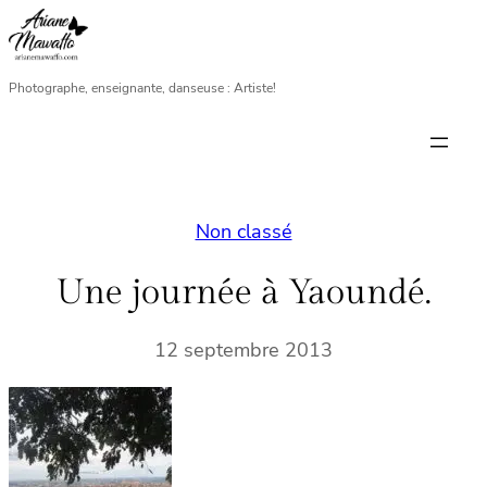
Aller
au
contenu
Photographe, enseignante, danseuse : Artiste!
Non classé
Une journée à Yaoundé.
12 septembre 2013