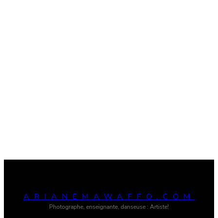
ARIANEMAWAFFO.COM
Photographe, enseignante, danseuse : Artiste!