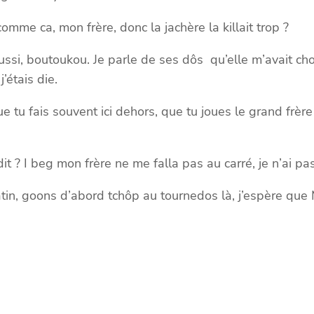
omme ca, mon frère, donc la jachère la killait trop ?
aussi, boutoukou. Je parle de ses dôs qu’elle m’avait ch
’étais die.
ue tu fais souvent ici dehors, que tu joues le grand frè
it ? I beg mon frère ne me falla pas au carré, je n’ai pa
n, goons d’abord tchôp au tournedos là, j’espère que M