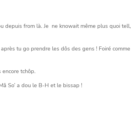
ou depuis from là. Je ne knowait même plus quoi tell,
re après tu go prendre les dôs des gens ! Foiré comme
s encore tchôp.
â So’ a dou le B-H et le bissap !