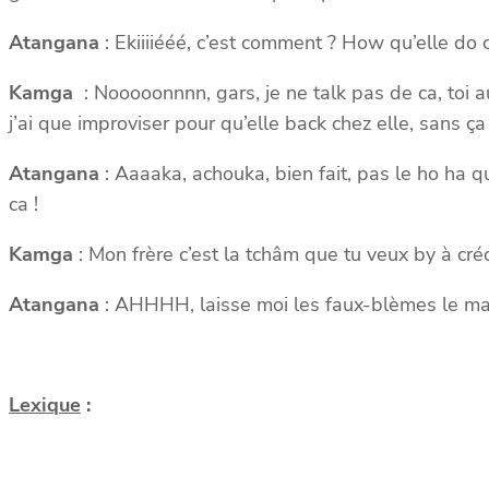
Atangana
: Ekiiiiééé, c’est comment ? How qu’elle do c
Kamga
: Nooooonnnn, gars, je ne talk pas de ca, toi 
j’ai que improviser pour qu’elle back chez elle, sans ça j
Atangana
: Aaaaka, achouka, bien fait, pas le ho ha q
ca !
Kamga
: Mon frère c’est la tchâm que tu veux by à créd
Atangana
: AHHHH, laisse moi les faux-blèmes le mati
Lexique
: