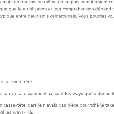
ns mots en français ou même en anglais sembleraient c
que que leur utilisation et leur compréhension dépend
 typique entre deux amis camerounais. Vous pourriez vou
e lait mon frère
rs, on va faire comment, ce sont les ways qui te donnen
 casse-tête, gars je n’avais pas pièce pour tchâ le takec
 gi les ways- là.