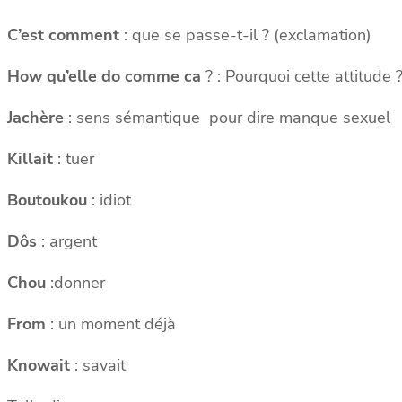
C’est comment
: que se passe-t-il ? (exclamation)
How qu’elle do comme ca
? : Pourquoi cette attitude 
Jachère
: sens sémantique pour dire manque sexuel
Killait
: tuer
Boutoukou
: idiot
Dôs
: argent
Chou
:donner
From
: un moment déjà
Knowait
: savait