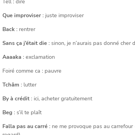
Tell : dire
Que improviser
: juste improviser
Back
: rentrer
Sans ça j’était die
: sinon, je n’aurais pas donné cher
Aaaaka
: exclamation
Foiré comme ca : pauvre
Tchâm
: lutter
By à crédit
: ici, acheter gratuitement
Beg
: s’il te plaît
Falla pas au carré
: ne me provoque pas au carrefour (
regard)