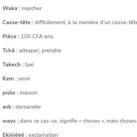
Waka
: marcher
Casse-tête
: difficilement, à la manière d’un casse-têt
Pièce
: 100 CFA env.
Tchâ
: attraper, prendre
Takech
: taxi
Kem
: venir
piole
: maison
ask
: demander
ways
: dans ce cas-ce, signifie « choses », mais choses
Ekiiiiééé
: exclamation