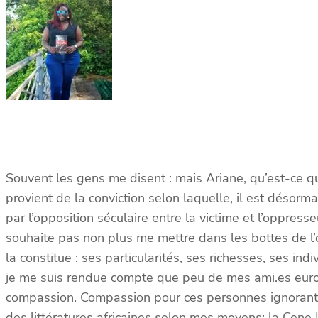
Souvent les gens me disent : mais Ariane, qu’est-ce qui
provient de la conviction selon laquelle, il est déso
par l’opposition séculaire entre la victime et l’oppress
souhaite pas non plus me mettre dans les bottes de l’op
la constitue : ses particularités, ses richesses, ses ind
je me suis rendue compte que peu de mes ami.es europée
compassion. Compassion pour ces personnes ignorantes
des littératures africaines selon mes moyens; la Cene L