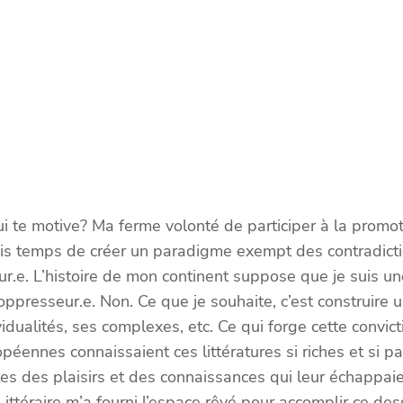
 te motive? Ma ferme volonté de participer à la promotio
rmais temps de créer un paradigme exempt des contradict
eur.e. L’histoire de mon continent suppose que je suis un
presseur.e. Non. Ce que je souhaite, c’est construire un 
ividualités, ses complexes, etc. Ce qui forge cette convic
nnes connaissaient ces littératures si riches et si pas
 des plaisirs et des connaissances qui leur échappaien
ittéraire m’a fourni l’espace rêvé pour accomplir ce des