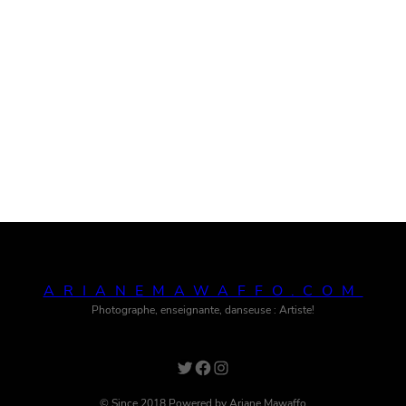
ARIANEMAWAFFO.COM
Photographe, enseignante, danseuse : Artiste!
Twitter
Facebook
Instagram
© Since 2018 Powered by Ariane Mawaffo