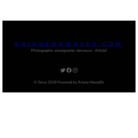
ARIANEMAWAFFO.COM
Photographe, enseignante, danseuse : Artiste!
Twitter
Facebook
Instagram
© Since 2018 Powered by Ariane Mawaffo