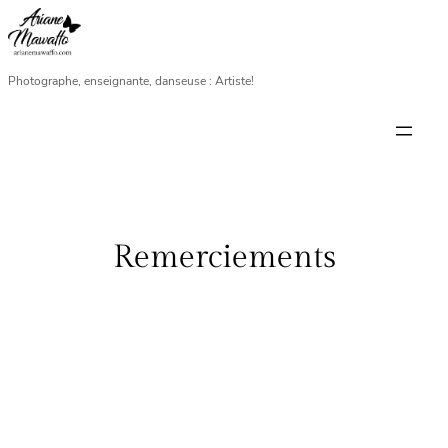
Aller
au
contenu
Photographe, enseignante, danseuse : Artiste!
Remerciements