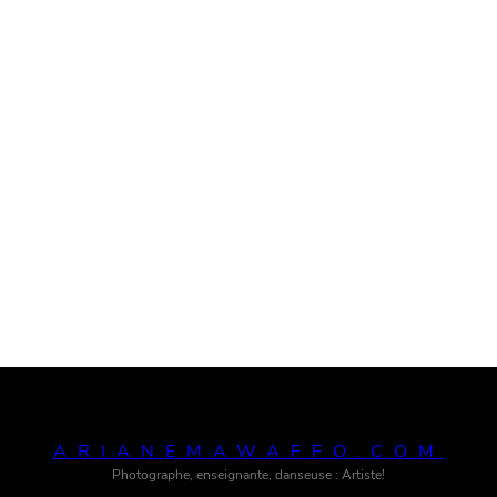
ARIANEMAWAFFO.COM
Photographe, enseignante, danseuse : Artiste!