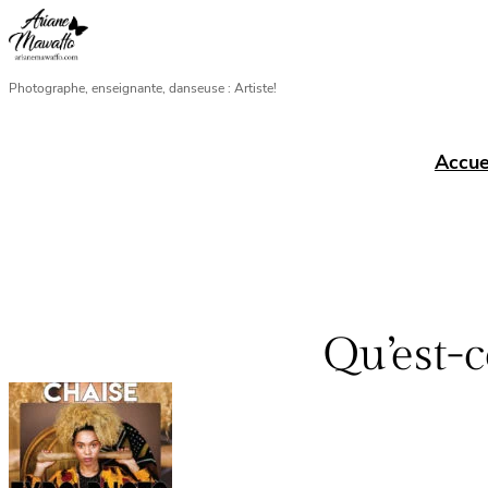
Aller
au
contenu
Photographe, enseignante, danseuse : Artiste!
Accue
Qu’est-c