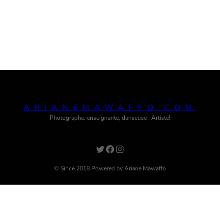
ARIANEMAWAFFO.COM
Photographe, enseignante, danseuse : Artiste!
Twitter
Facebook
Instagram
© Since 2018 Powered by Ariane Mawaffo