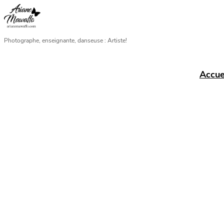
Aller
au
contenu
Photographe, enseignante, danseuse : Artiste!
Accue