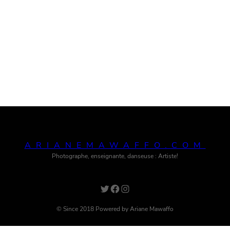
ARIANEMAWAFFO.COM
Photographe, enseignante, danseuse : Artiste!
Twitter
Facebook
Instagram
© Since 2018 Powered by Ariane Mawaffo