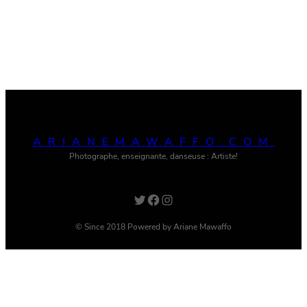
ARIANEMAWAFFO.COM
Photographe, enseignante, danseuse : Artiste!
Twitter
Facebook
Instagram
© Since 2018 Powered by Ariane Mawaffo