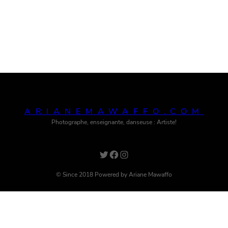
ARIANEMAWAFFO.COM
Photographe, enseignante, danseuse : Artiste!
Twitter
Facebook
Instagram
© Since 2018 Powered by Ariane Mawaffo