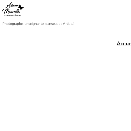
Aller
au
contenu
Photographe, enseignante, danseuse : Artiste!
Accue