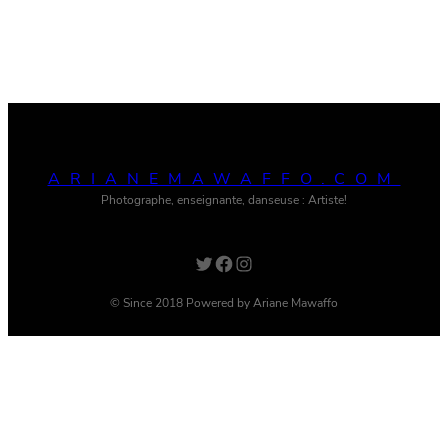
ARIANEMAWAFFO.COM
Photographe, enseignante, danseuse : Artiste!
Twitter
Facebook
Instagram
© Since 2018 Powered by Ariane Mawaffo