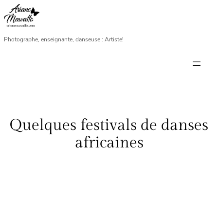
Aller
au
contenu
Photographe, enseignante, danseuse : Artiste!
Quelques festivals de danses
africaines