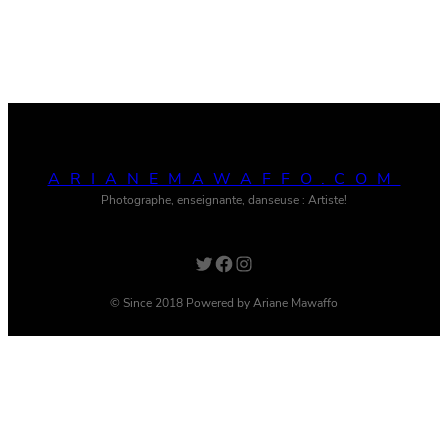
ARIANEMAWAFFO.COM
Photographe, enseignante, danseuse : Artiste!
Twitter
Facebook
Instagram
© Since 2018 Powered by Ariane Mawaffo